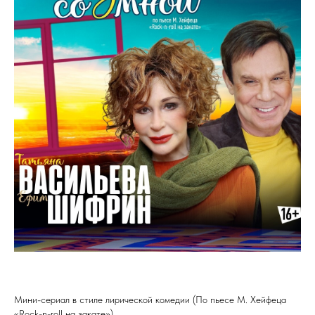
Мини-сериал в стиле лирической комедии (По пьесе М. Хейфеца
«Rock-n-roll на закате»)