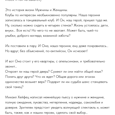
Это история жизни Мужчины и Женщины.
Клубы по интересам необыкновенно популярны. Наша героиня
записалась в танцевальный клуб. И Он, наш герой, пришел туда же.
Ну, сколько можно сидеть в четырех стенах? Жизнь устоялась: дети,
внуки… Все есть! Но чего-то не хватает. Может быть, чьей-то
улыбки, доброго взгляда, взаимной заботы?
Их поставили в пару. И Она, наша героиня, ему даже понравилась…
Но вдруг, без объяснений, по-английски, Он исчезает!
И вот Она стоит у его квартиры, с апельсинами, и требовательно
звонит…
Откроет ли наш герой дверь? Сумеют ли они найти общий язык?
Понять друг друга? Что их ждет? Общая дорога или эгоизм
одиночества возьмет верх? Подарит ли им судьба шанс станцевать
свой танец?
Михаил Хейфец написал нежнейшую пьесу о мужчине и женщине,
полную ожидания, лукавства, нетерпения, надежды, самолюбия и
доверия. Зрителям предстоит увидеть волнующий спектакль и, может
быть, также, как и нашим героям, сделать свой выбор…