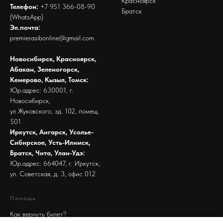
Красноярск
Телефон:
+7 951 366-08-90
Братск
(WhatsApp)
Эл.почта:
premierasibonline@gmail.com
Новосибирск, Красноярск,
Абакан, Зеленогорск,
Кемерово, Кызыл, Томск:
Юр.адрес: 630001, г.
Новосибирск,
ул Жуковского, зд. 102, помещ.
501
Иркутск, Ангарск, Усолье-
Сибирское, Усть-Илимск,
Братск, Чита, Улан-Удэ:
Юр.адрес: 664047, г. Иркутск,
ул. Советская, д. 3, офис 012
Помощь
Как вернуть билет?