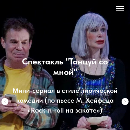
Спектакль "Танцуй со
мной"
Мини-сериал в стиле лирической
комедии (по пьесе М. Хейфеца
«Rock-n-roll на закате»)