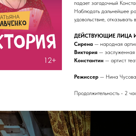
падает загадочный Конст
Наблюдать дальнейшее ра
удовольствие, отказывать в
ДЕЙСТВУЮЩИЕ ЛИЦА 
Сирена
— народная артис
Виктория
— заслуженная 
Константин
— артист теа
Режиссер
— Нина Чусов
Продолжительность - 2 час