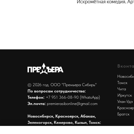
Вконта
Новосиб
Томск
© 2026 год. ООО "Премьера Сибирь"
Чита
По вопросам сотрудничества:
Иркутск
Телефон:
+7 951 366-08-90
(WhatsApp)
Улан-Удэ
Эл.почта:
premierasibonline@gmail.com
Краснояр
Братск
Новосибирск, Красноярск, Абакан,
Зеленогорск, Кемерово, Кызыл, Томск:
Юр.адрес: 630001, г. Новосибирск,