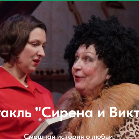
акль "Сирена и Вик
Смешная история о любви.