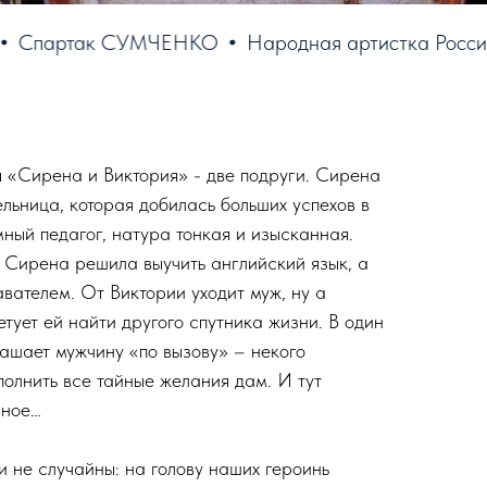
ак СУМЧЕНКО
Народная артистка России Тать
я «Сирена и Виктория» - две подруги. Сирена
льница, которая добилась больших успехов в
ный педагог, натура тонкая и изысканная.
 Сирена решила выучить английский язык, а
вателем. От Виктории уходит муж, ну а
тует ей найти другого спутника жизни. В один
лашает мужчину «по вызову» – некого
олнить все тайные желания дам. И тут
сное…
и не случайны: на голову наших героинь