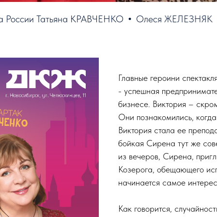
и Татьяна КРАВЧЕНКО
Олеся ЖЕЛЕЗНЯК
Спарт
Главные героини спектакл
- успешная предпринимате
бизнесе. Виктория – скром
Они познакомились, когда
Виктория стала ее препода
бойкая Сирена тут же сове
из вечеров, Сирена, приг
Козерога, обещающего исп
начинается самое интере
Как говорится, случайност